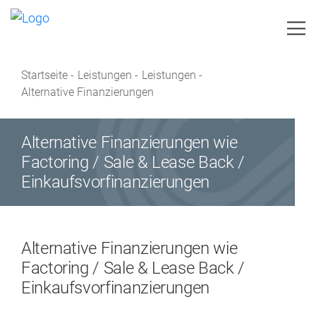
Startseite
-
Leistungen
-
Leistungen
-
IHR VORHABEN
Alternative Finanzierungen
LEISTUNGEN
Alternative Finanzierungen wie
BRANCHEN
Factoring / Sale & Lease Back /
Einkaufsvorfinanzierungen
TEAM
AKTUELLES
Alternative Finanzierungen wie
IMAGEBROSCHÜRE
Factoring / Sale & Lease Back /
Einkaufsvorfinanzierungen
KONTAKT