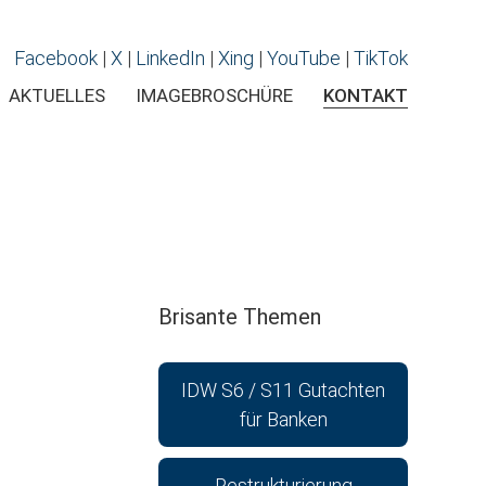
Facebook
|
X
|
LinkedIn
|
Xing
|
YouTube
|
TikTok
AKTUELLES
IMAGEBROSCHÜRE
KONTAKT
Brisante Themen
IDW S6 / S11 Gutachten
für Banken
Restrukturierung