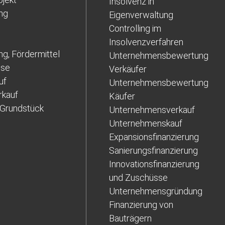
Insolvenz in
ung
Eigenverwaltung
Controlling im
Insolvenzverfahren
ng, Fördermittel
Unternehmensbewertung
sse
Verkäufer
uf
Unternehmensbewertung
rkauf
Käufer
 Grundstück
Unternehmensverkauf
Unternehmenskauf
Expansionsfinanzierung
Sanierungsfinanzierung
Innovationsfinanzierung
und Zuschüsse
Unternehmensgründung
Finanzierung von
Bauträgern