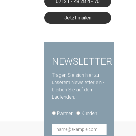
07121 - 49 28 4 - 70
Jetzt mailen
NEWSLETTER
Tragen Sie sich hier zu
unserem Newsletter ein -
bleiben Sie auf dem
Laufenden.
type*
Partner
Kunden
E-
Mail*