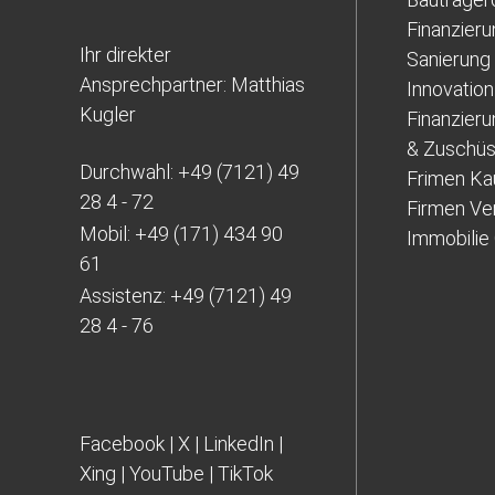
Finanzier
Ihr direkter
Sanierung
Ansprechpartner: Matthias
Innovation
Kugler
Finanzieru
& Zuschü
Durchwahl:
+49 (7121) 49
Frimen Ka
28 4 - 72
Firmen Ve
Mobil:
+49 (171) 434 90
Immobilie
61
Assistenz:
+49 (7121) 49
28 4 - 76
Facebook
|
X
|
LinkedIn
|
Xing
|
YouTube
|
TikTok