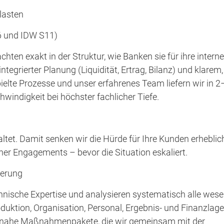
lasten
S6 und IDW S11)
hten exakt in der Struktur, wie Banken sie für ihre intern
ntegrierter Planung (Liquidität, Ertrag, Bilanz) und klarem,
elte Prozesse und unser erfahrenes Team liefern wir in 2
indigkeit bei höchster fachlicher Tiefe.
tet. Damit senken wir die Hürde für Ihre Kunden erheblic
cher Engagements – bevor die Situation eskaliert.
ierung
hnische Expertise und analysieren systematisch alle wese
oduktion, Organisation, Personal, Ergebnis- und Finanzlag
axisnahe Maßnahmenpakete, die wir gemeinsam mit der