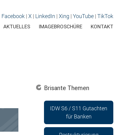
Facebook
|
X
|
LinkedIn
|
Xing
|
YouTube
|
TikTok
AKTUELLES
IMAGEBROSCHÜRE
KONTAKT
Brisante Themen
IDW S6 / S11 Gutachten
für Banken
Restrukturierung