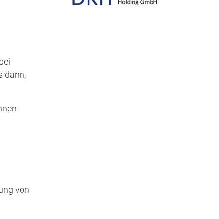
bei
s dann,
Ihnen
lung von