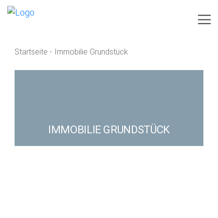
Startseite
-
Immobilie Grundstück
IHR VORHABEN
LEISTUNGEN
BRANCHEN
IMMOBILIE GRUNDSTÜCK
TEAM
AKTUELLES
IMAGEBROSCHÜRE
KONTAKT